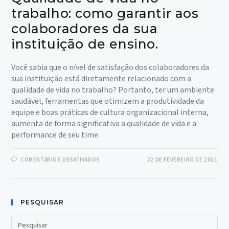
trabalho: como garantir aos
colaboradores da sua
instituição de ensino.
Você sabia que o nível de satisfação dos colaboradores da
sua instituição está diretamente relacionado com a
qualidade de vida no trabalho? Portanto, ter um ambiente
saudável, ferramentas que otimizem a produtividade da
equipe e boas práticas de cultura organizacional interna,
aumenta de forma significativa a qualidade de vida e a
performance de seu time.
EM
COMENTÁRIOS DESATIVADOS
22 DE FEVEREIRO DE 2021
QUALIDADE
DE
VIDA
NO
TRABALHO:
COMO
PESQUISAR
GARANTIR
AOS
COLABORADORES
Pre
DA