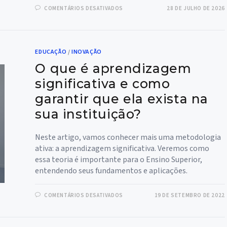
EM
COMENTÁRIOS DESATIVADOS
28 DE JULHO DE 2026
EM
QUAIS
TECNOLOGIAS
EDUCACIONAIS
UMA
INSTITUIÇÃO
EDUCAÇÃO
/
INOVAÇÃO
DE
ENSINO
O que é aprendizagem
SUPERIOR
DEVE
INVESTIR?
significativa e como
garantir que ela exista na
sua instituição?
Neste artigo, vamos conhecer mais uma metodologia
ativa: a aprendizagem significativa. Veremos como
essa teoria é importante para o Ensino Superior,
entendendo seus fundamentos e aplicações.
EM
COMENTÁRIOS DESATIVADOS
19 DE SETEMBRO DE 2022
O
QUE
É
APRENDIZAGEM