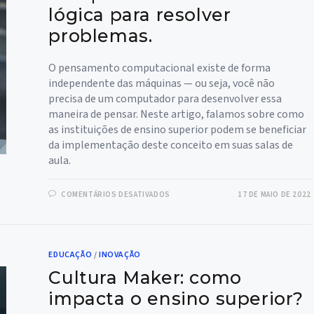
lógica para resolver
problemas.
O pensamento computacional existe de forma
independente das máquinas — ou seja, você não
precisa de um computador para desenvolver essa
maneira de pensar. Neste artigo, falamos sobre como
as instituições de ensino superior podem se beneficiar
da implementação deste conceito em suas salas de
aula.
EM
COMENTÁRIOS DESATIVADOS
17 DE MAIO DE 2022
PENSAMENTO
COMPUTACIONAL:
UMA
NOVA
LÓGICA
PARA
EDUCAÇÃO
/
INOVAÇÃO
RESOLVER
PROBLEMAS.
Cultura Maker: como
impacta o ensino superior?