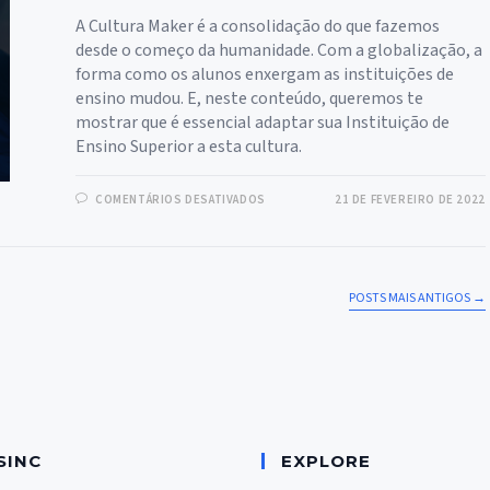
A Cultura Maker é a consolidação do que fazemos
desde o começo da humanidade. Com a globalização, a
forma como os alunos enxergam as instituições de
ensino mudou. E, neste conteúdo, queremos te
mostrar que é essencial adaptar sua Instituição de
Ensino Superior a esta cultura.
EM
COMENTÁRIOS DESATIVADOS
21 DE FEVEREIRO DE 2022
CULTURA
MAKER:
COMO
IMPACTA
O
ENSINO
SUPERIOR?
POSTS MAIS ANTIGOS
→
SINC
EXPLORE