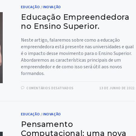
SIGNIFICATIVA
E
EDUCAÇÃO
/
INOVAÇÃO
COMO
GARANTIR
Educação Empreendedora
QUE
ELA
EXISTA
no Ensino Superior.
NA
SUA
INSTITUIÇÃO?
Neste artigo, falaremos sobre como a educação
empreendedora está presente nas universidades e qual
é o impacto desse movimento para o Ensino Superior.
Abordaremos as características principais de um
empreendedor e de como isso será útil aos novos
formandos.
EM
COMENTÁRIOS DESATIVADOS
13 DE JUNHO DE 2022
EDUCAÇÃO
EMPREENDEDORA
NO
ENSINO
SUPERIOR.
EDUCAÇÃO
/
INOVAÇÃO
Pensamento
Computacional: uma nova