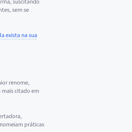
orma, suscitando
ntes, sem se
a exista na sua
aior renome,
to mais citado em
ertadora,
 nomeiam práticas