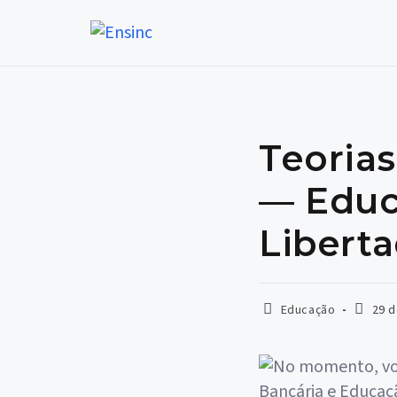
Ir
para
o
conteúdo
Teorias
— Educ
Liberta
Categoria
Post
Educação
29 
do
publica
post: