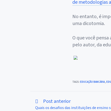
de metodologias a
No entanto, é imp
uma dicotomia.
O que você pensa 
pelo autor, da ed
TAGS
:
EDUCAÇÃO BANCÁRIA
,
EDU
Post anterior
Leia
mais
Quais os desafios das instituições de ensino 
artigos