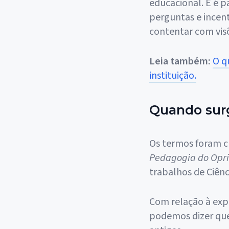
educacional. E é p
perguntas e incent
contentar com vi
Leia também:
O q
instituição.
Quando surg
Os termos foram c
Pedagogia do Opr
trabalhos de Ciên
Com relação à exp
podemos dizer que