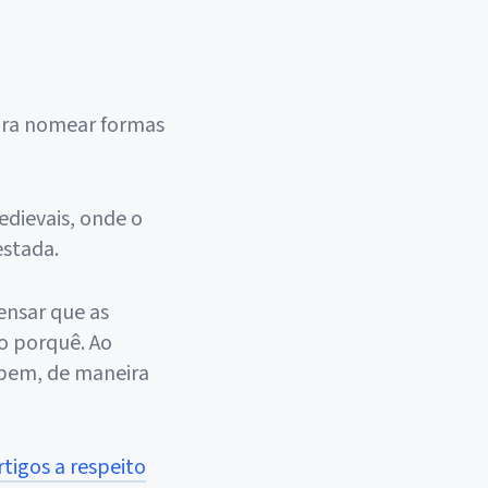
ra nomear formas
edievais, onde o
estada.
pensar que as
o porquê. Ao
abem, de maneira
rtigos a respeito