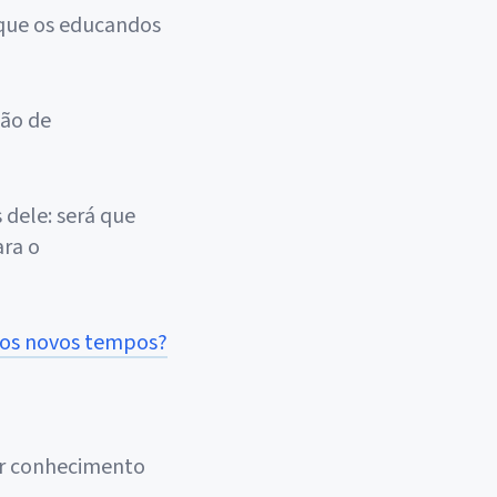
 que os educandos
são de
dele: será que
ara o
a os novos tempos?
ar conhecimento