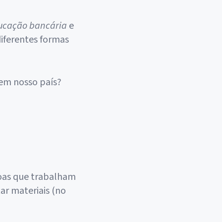
ucação bancária
e
diferentes formas
 em nosso país?
soas que trabalham
tar materiais (no