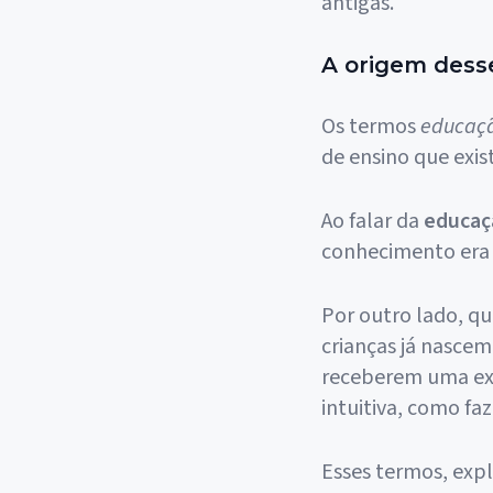
antigas.
A origem dess
Os termos
educaç
de ensino que exi
Ao falar da
educaç
conhecimento era 
Por outro lado, q
crianças já nascem
receberem uma exp
intuitiva, como faz
Esses termos, exp