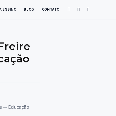
A ENSINC
BLOG
CONTATO
Freire
cação