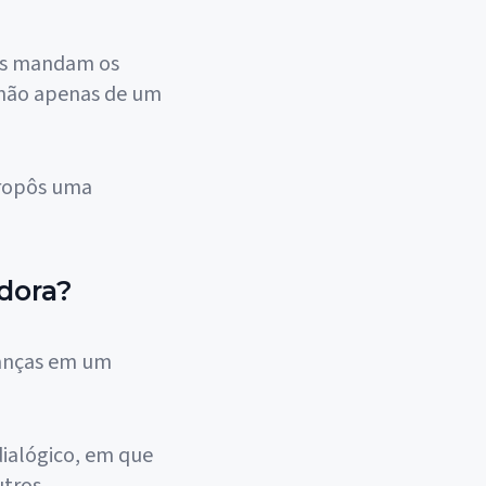
nas mandam os
e não apenas de um
propôs uma
dora?
ialógico, em que