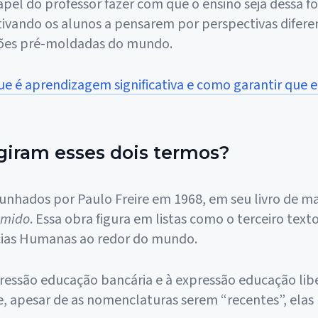
apel do professor fazer com que o ensino seja dessa f
ivando os alunos a pensarem por perspectivas difere
sões pré-moldadas do mundo.
ue é aprendizagem significativa e como garantir que el
iram esses dois termos?
unhados por Paulo Freire em 1968, em seu livro de m
imido
. Essa obra figura em listas como o terceiro tex
cias Humanas ao redor do mundo.
ressão educação bancária e à expressão educação lib
, apesar de as nomenclaturas serem “recentes”, elas