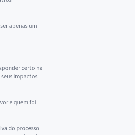
utros
r ser apenas um
esponder certo na
e seus impactos
vor e quem foi
tiva do processo