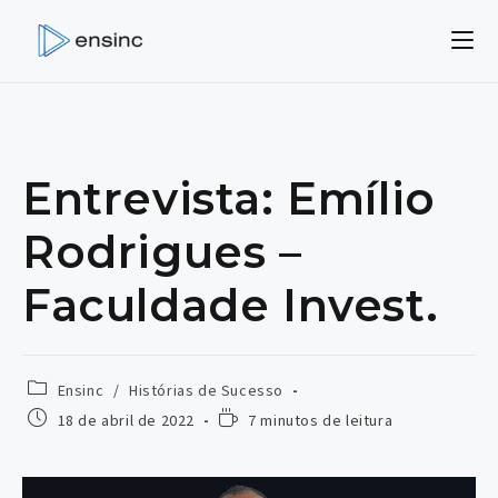
Ir
para
o
conteúdo
Entrevista: Emílio
Rodrigues –
Faculdade Invest.
Categoria
Ensinc
/
Histórias de Sucesso
do
Post
Tempo
18 de abril de 2022
7 minutos de leitura
post:
publicado:
de
leitura: