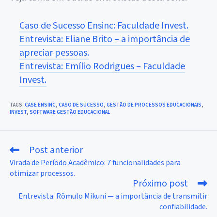
Caso de Sucesso Ensinc: Faculdade Invest.
Entrevista: Eliane Brito – a importância de
apreciar pessoas.
Entrevista: Emílio Rodrigues – Faculdade
Invest.
TAGS
:
CASE ENSINC
,
CASO DE SUCESSO
,
GESTÃO DE PROCESSOS EDUCACIONAIS
,
INVEST
,
SOFTWARE GESTÃO EDUCACIONAL
Post anterior
Leia
mais
Virada de Período Acadêmico: 7 funcionalidades para
artigos
otimizar processos.
Próximo post
Entrevista: Rômulo Mikuni — a importância de transmitir
confiabilidade.